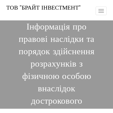
Skip
ТОВ "БРАЙТ ІНВЕСТМЕНТ"
to
Toggle
navigation
content
Інформація про
правові наслідки та
порядок здійснення
розрахунків з
фізичною особою
внаслідок
дострокового